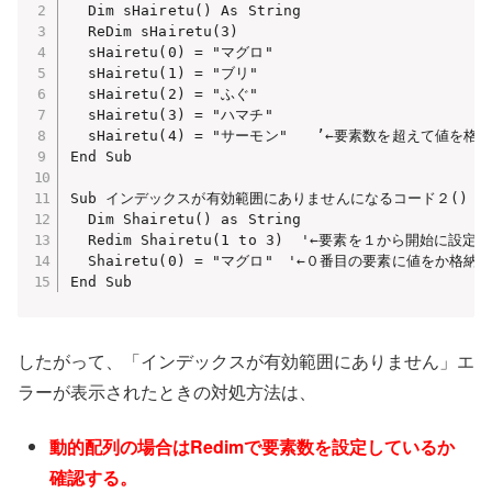
  Dim sHairetu() As String

  ReDim sHairetu(3)

  sHairetu(0) = "マグロ"

  sHairetu(1) = "ブリ"

  sHairetu(2) = "ふぐ"

  sHairetu(3) = "ハマチ"

  sHairetu(4) = "サーモン"　　’←要素数を超えて値を格
End Sub

Sub インデックスが有効範囲にありませんになるコード２()

  Dim Shairetu() as String

  Redim Shairetu(1 to 3)  '←要素を１から開始に設定
  Shairetu(0) = "マグロ"　'←０番目の要素に値をか格納
End Sub
したがって、「インデックスが有効範囲にありません」エ
ラーが表示されたときの対処方法は、
動的配列の場合はRedimで要素数を設定しているか
確認する。