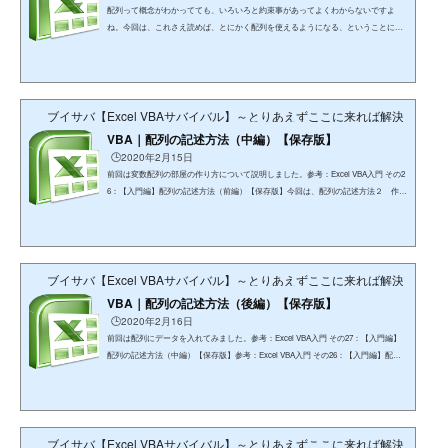
配列って概念がわかってても、いろいろと約束事があってよくわからないですよ
ね。今回は、これさえ読めば、とにかく配列を使えるようになる、ということに特
化した記事です。理論的なことは知らん！とにかくVBAで配列を使いたい！という
人にオススメです。配列の最低限の知識とはいえ、配列を使うからには、最低限知
らなければならない知識があります。本当に最小限にとどめていますので、読むだ
け読んでみてくださいね！配列とは、１つの変数に複数のデータを入れること。配
列は１つの変数に複数のデータ、すなわち「値」を入れるもの...
ブイサバ【Excel VBAサバイバル】～とりあえずここに来れば解決できる
VBA｜配列の記述方法（中編）【保存版】
🕒️2020年2月15日
前回は変数配列の部屋の作り方について説明しました。参考：Excel VBA入門 その2
6：【入門編】配列の記述方法（前編）【保存版】今回は、配列の記述方法２ 作っ
た部屋にデータ(値)を入れるについて説明します。「配列の記述方法３ 部屋に入
れたデータを(必要なときに)取り出す」については次回の説明になります。とにか
く配列を使いたい！という人向けに説明していきますから、しっかりついてきてく
ださいね！配列の記述方法２ 作った部屋にデータ(値)を入れるさて、静的配列と
動的配列とで、部屋の作成方法が少し異なりますが、そ...
ブイサバ【Excel VBAサバイバル】～とりあえずここに来れば解決できる
VBA｜配列の記述方法（後編）【保存版】
🕒️2020年2月16日
前回は配列にデータを入れてみました。参考：Excel VBA入門 その27：【入門編】
配列の記述方法（中編）【保存版】参考：Excel VBA入門 その26：【入門編】配列
の記述方法（前編）【保存版】今回は配列に入れたデータを取り出してみましょ
う。配列の記述方法３ 部屋に入れたデータを(必要なときに)取り出す前回配列変
数に入れたデータは、以下のとおりです。部屋番号０：みかん部屋番号１：ぶどう
部屋番号２：スイカさて、各部屋にデータが入りましたが、入れたデータを取り出
すにはどのような操作が必要なのでしょうか。とても簡単な...
ブイサバ【Excel VBAサバイバル】～とりあえずここに来れば解決できる