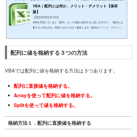
VBA｜配列とは何か、メリット・デメリット【保存
版】
🕒️2020年2月12日
VBAを学習していると「配列」という言葉に衝突すると思いますので、「配列とは
要するに何なのか」簡単にわかりやすく解説します。配列のメリット・デメリット
についても解説しますね。配列とは何か（１）：配列の定義配列のことについてそ
れなりに学習していると思いますので釈迦に説法になりますが、念のため、配列の
定義について説明します。配列の定義同じデータ型の値の集まりのことを配列とい
います。おそらくこんなことはわかっていると思います。。。ので、配列とは何な
配列に値を格納する３つの方法
のか具体的に見ていきましょう。配列とは何か（２）：１つ...
VBAでは配列に値を格納する方法は３つあります。
配列に直接値を格納する。
Arrayを使って配列に値を格納する。
Splitを使って値を格納する。
格納方法１．配列に直接値を格納する