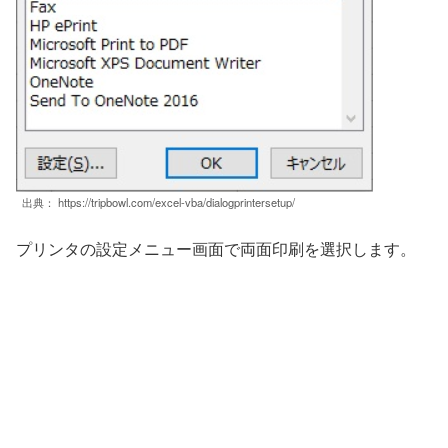
出典： https://tripbowl.com/excel-vba/dialogprintersetup/
プリンタの設定メニュー画面で両面印刷を選択します。