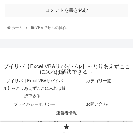
コメントを書き込む
ホーム
VBAでセルの操作
ブイサバ【Excel VBAサバイバル】～とりあえずここ
に来れば解決できる～
ブイサバ【Excel VBAサバイバ
カテゴリ一覧
ル】～とりあえずここに来れば解
決できる～
プライバシーポリシー
お問い合わせ
運営者情報
© 2019 ブイサバ【Excel VBAサバイバル】～とりあえずここに来れ
ば解決できる～.
ホーム